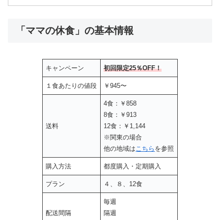
「ママの休食」の基本情報
キャンペーン
初回限定25％OFF！
１食あたりの値段
￥945〜
4食：￥858
8食：￥913
送料
12食：￥1,144
※関東の場合
他の地域は
こちら
を参照
購入方法
都度購入・定期購入
プラン
４、８、12食
毎週
配送間隔
隔週