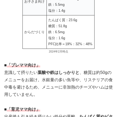
お子さま向け
鉄：5.5mg
塩分：1.4g
たんぱく質：23.6g
糖質：51.8g
からだづくり
鉄：6.5mg
塩分：1.6g
PFC比率＝19%：32%：48%
2024年2月時点
■
「プレママ向け」
意識して摂りたい
葉酸や鉄はしっかりと
、糖質は約50gの
メニューをお届け。水銀量の多い魚等や、リステリアの食
中毒を避けるため、メニューに非加熱のチーズやハムは使
用していません。
■
「育児ママ向け」
出産後も引き続き摂りたい鉄分や葉酸、
たんぱく質やビタ