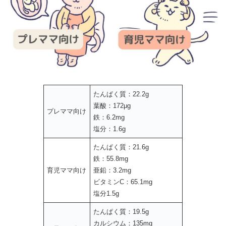
たんぱく質：22.2g
葉酸：172μg
プレママ向け
鉄：6.2mg
塩分：1.6g
たんぱく質：21.6g
鉄：55.8mg
育児ママ向け
亜鉛：3.2mg
ビタミンC：65.1mg
塩分1.5g
たんぱく質：19.5g
カルシウム：135mg