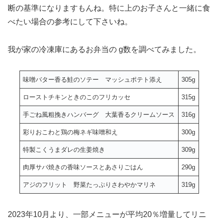
断の基準になりますもんね。特に上のお子さんと一緒に食
べたい場合の参考にして下さいね。
我が家の冷凍庫にあるお弁当の g数を調べてみました。
味噌バター香る鮭のソテー マッシュポテト添え
305g
ローストチキンときのこのフリカッセ
315g
手ごね風粗挽きハンバーグ 大葉香るクリームソース
316g
彩りおこわと鶏の梅ネギ味噌和え
300g
特製こくうまダレの生姜焼き
309g
肉厚サバ焼きの香味ソースとあさりごはん
290g
アジのフリット 野菜たっぷりさわやかマリネ
319g
2023年10月より、一部メニューが平均20％増量してリニ