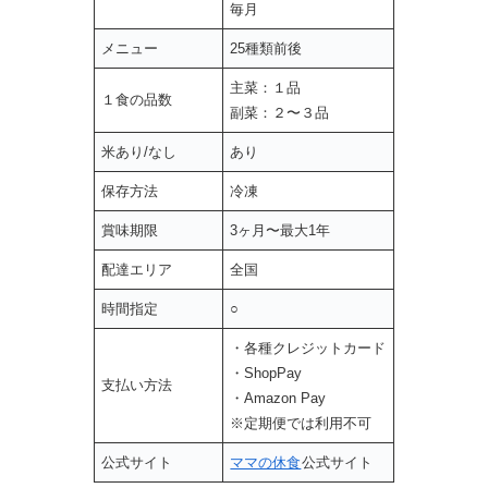
毎月
メニュー
25種類前後
主菜：１品
１食の品数
副菜：２〜３品
米あり/なし
あり
保存方法
冷凍
賞味期限
3ヶ月〜最大1年
配達エリア
全国
時間指定
○
・各種クレジットカード
・ShopPay
支払い方法
・Amazon Pay
※定期便では利用不可
公式サイト
ママの休食
公式サイト