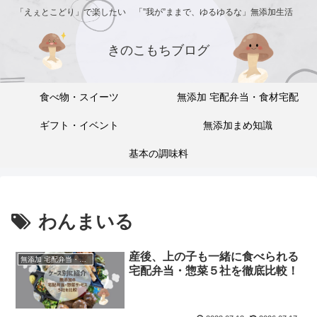
「えぇとこどり」で楽したい 「”我が”ままで、ゆるゆるな」無添加生活
きのこもちブログ
食べ物・スイーツ
無添加 宅配弁当・食材宅配
ギフト・イベント
無添加まめ知識
基本の調味料
わんまいる
産後、上の子も一緒に食べられる
無添加 宅配弁当・食材宅配
宅配弁当・惣菜５社を徹底比較！