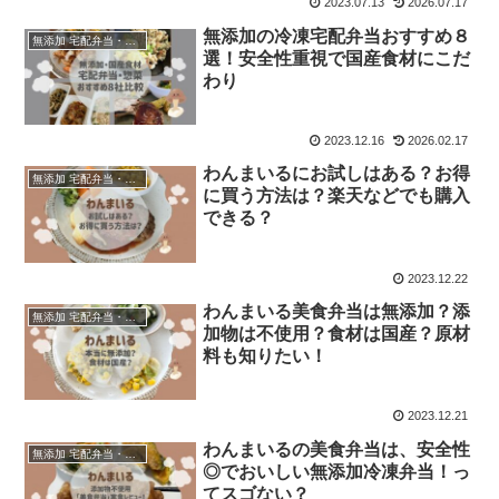
2023.07.13
2026.07.17
無添加の冷凍宅配弁当おすすめ８
無添加 宅配弁当・食材宅配
選！安全性重視で国産食材にこだ
わり
2023.12.16
2026.02.17
わんまいるにお試しはある？お得
無添加 宅配弁当・食材宅配
に買う方法は？楽天などでも購入
できる？
2023.12.22
わんまいる美食弁当は無添加？添
無添加 宅配弁当・食材宅配
加物は不使用？食材は国産？原材
料も知りたい！
2023.12.21
わんまいるの美食弁当は、安全性
無添加 宅配弁当・食材宅配
◎でおいしい無添加冷凍弁当！っ
てスゴない？