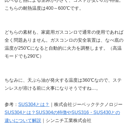
比べると熱による歪みが小さく、コストが安いのが特徴。
こちらの耐熱温度は400～600℃です。
どちらの素材も、家庭用ガスコンロで通常の使用であれば
全く問題ありません。ガスコンロの安全装置は、なべ底の
温度が250℃になると自動的に火力を調整します。（高温
モードでも290℃）
ちなみに、天ぷら油が発火する温度は360℃なので、ステ
ンレスが溶ける前に火事になりそうですね…。
参考：
SUS304とは？
｜株式会社ジーベックテクノロジー
SUS304とは？SUS304の特徴やSUS316・SUS430との
違いについて解説
｜シンニチ工業株式会社