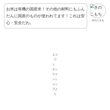
お米は有機の国産米！その他の材料にもふん
だんに国産のものが使われてます！これは安
きのこもち
心・安全だわ。
エコ
ワ
ン
オン
ライ
ンシ
ョッ
プよ
り