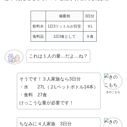
備蓄例
3日分
飲料水
1日3リットルが目安
９L
食料品
1日3食として
９食
これは１人の量…だよ…ね？
そうです！３人家族なら3日分
・水 27L（２Lペットボトル14本）
きのこもち
・食料 27食
けっこうな量が必要です！
ちなみに４人家族 3日分